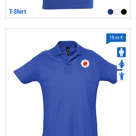
T-Shirt
19
€
,99