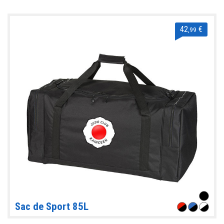
42
€
,99
Sac de Sport 85L