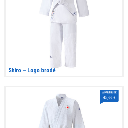
Shiro – Logo brodé
À PARTIR DE
45
€
,99