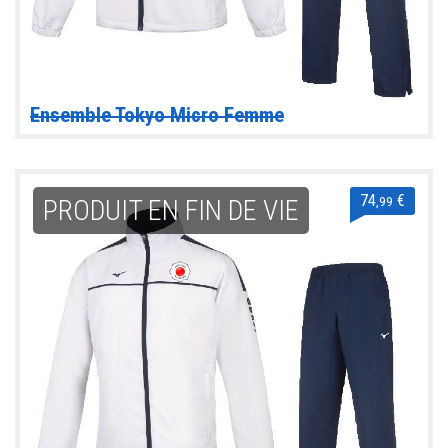
Ensemble Tokyo Micro Femme
74
€
,99
PRODUIT EN FIN DE VIE