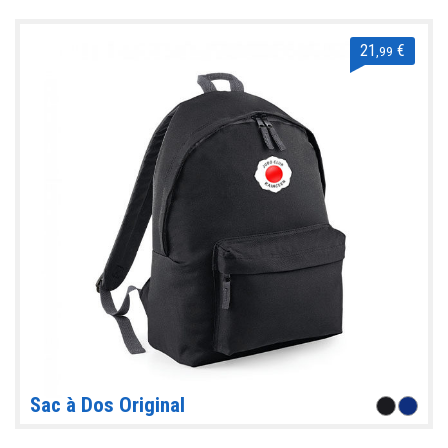
21
€
,99
Sac à Dos Original