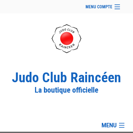
MENU COMPTE
Accueil
Site Web du club
Facebook
Se connecter
Panier (
vide
)
Judo Club Raincéen
La boutique officielle
MENU