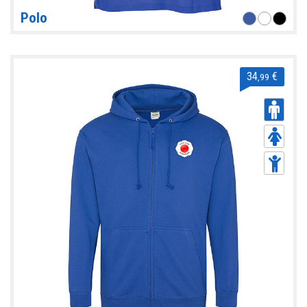
Polo
34
€
,99