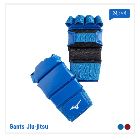
24
€
,99
Gants Jiu-jitsu