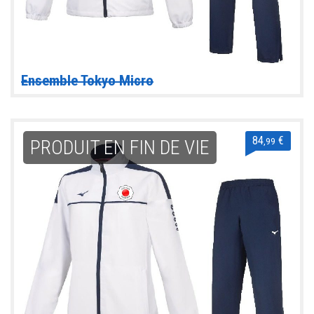
Ensemble Tokyo Micro
84
€
,99
PRODUIT EN FIN DE VIE