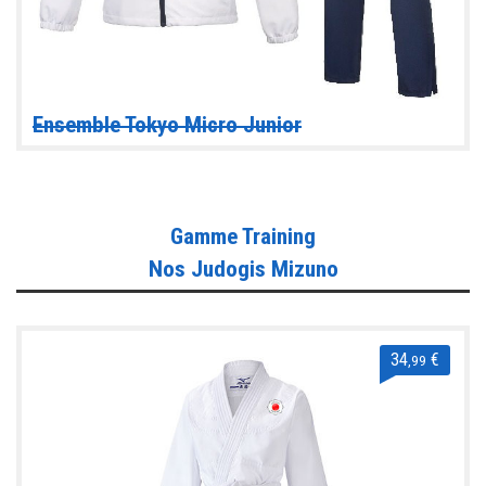
Ensemble Tokyo Micro Junior
Gamme Training
Nos Judogis Mizuno
34
€
,99