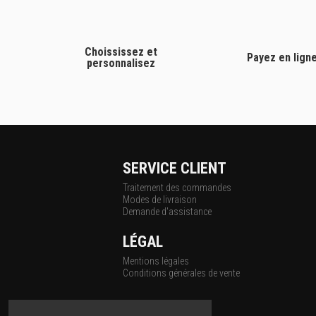
Choississez et
Payez en lign
personnalisez
SERVICE CLIENT
Traitement des commandes
Modes de livraison
Demande d'assistance
LÉGAL
Mentions légales
Conditions générales de vente