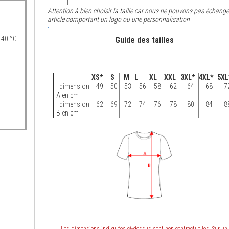
Attention à bien choisir la taille car nous ne pouvons pas échange
article comportant un logo ou une personnalisation
 40 °C
Guide des tailles
XS*
S
M
L
XL
XXL
3XL*
4XL*
5XL
dimension
49
50
53
56
58
62
64
68
7
A en cm
dimension
62
69
72
74
76
78
80
84
8
B en cm