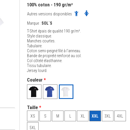
100% coton - 190 gr/m²
Autres versions disponibles
Marque :
SOL´S
T-Shirt épais de qualité 190 gr/m².
Style classique.
Manches courtes.
Tubulaire.
Coton semi-peigné filé à l'anneau.
Bande de propreté renforcé au col.
Col côtelé élasthanne.
Tissu tubulaire.
Jersey lourd.
Couleur
*
Taille
*
XS
S
M
L
XL
XXL
3XL
4XL
5XL