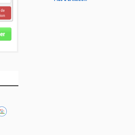
u de
ion
er