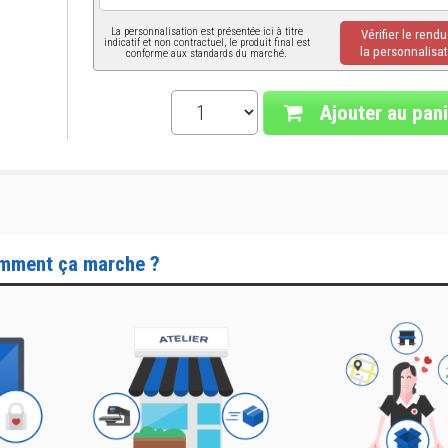
La personnalisation est présentée ici à titre
Vérifier le rend
indicatif et non contractuel, le produit final est
la personnalisat
conforme aux standards du marché.
Ajouter au pani
mment ça marche ?