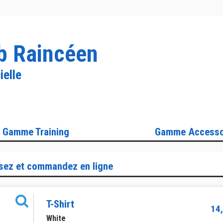
b Raincéen
ielle
Gamme Training
Gamme Accesso
sez et commandez en ligne
T-Shirt
14,
White