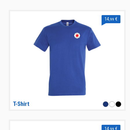
14
€
,99
T-Shirt
14
€
,99