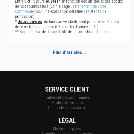
Entre 5 et 15 jours
ouvrés*
en fonction des articles et des stocks
de nos fournisseurs (voir la page
Le traitement de votre
commande
pour une explication détaillée des étapes de
production).
*
Jours ouvrés
: du lundi au vendredi, sauf jours fériés et jours
de fermetures annuelles (fêtes de fin d'année et été).
** Sous réserve de disponibilité de l'article chez le fabricant
Plus d'articles...
SERVICE CLIENT
Traitement des commandes
Modes de livraison
Demande d'assistance
LÉGAL
Mentions légales
Conditions générales de vente