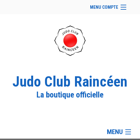
MENU COMPTE
Accueil
Site Web du club
Facebook
Se connecter
Panier (
vide
)
Judo Club Raincéen
La boutique officielle
MENU