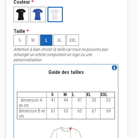
Couleur
*
Taille
*
S
M
L
XL
XXL
Attention à bien choisir la taille car nous ne pouvons pas
échanger un article comportant un logo ou une
personnalisation
Guide des tailles
S
M
L
XL
XXL
dimension A
41
44
47
50
53
en cm
dimension B en
61
63
65
67
69
cm